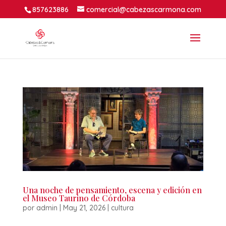
857623886
comercial@cabezascarmona.com
Una noche de pensamiento, escena y edición en
el Museo Taurino de Córdoba
por
admin
|
May 21, 2026
|
cultura